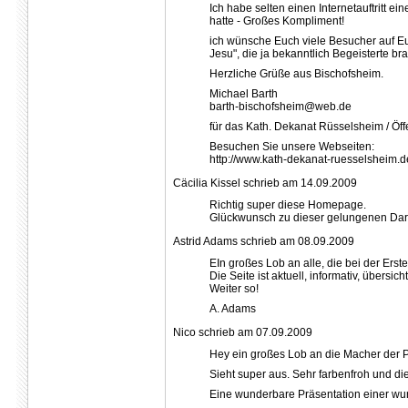
Ich habe selten einen Internetauftritt e
hatte - Großes Kompliment!
ich wünsche Euch viele Besucher auf Eu
Jesu", die ja bekanntlich Begeisterte bra
Herzliche Grüße aus Bischofsheim.
Michael Barth
barth-bischofsheim@web.de
für das Kath. Dekanat Rüsselsheim / Öffe
Besuchen Sie unsere Webseiten:
http://www.kath-dekanat-ruesselsheim.d
Cäcilia Kissel schrieb am 14.09.2009
Richtig super diese Homepage.
Glückwunsch zu dieser gelungenen Dars
Astrid Adams schrieb am 08.09.2009
EIn großes Lob an alle, die bei der Ers
Die Seite ist aktuell, informativ, übersich
Weiter so!
A. Adams
Nico schrieb am 07.09.2009
Hey ein großes Lob an die Macher der 
Sieht super aus. Sehr farbenfroh und d
Eine wunderbare Präsentation einer w