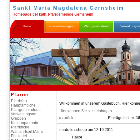
Sankt Maria Magdalena Gernsheim
Homepage der kath. Pfarrgemeinde Gernsheim
Home
Pfarrmitteilungen
Pfarrgemeinderat
Verwaltungsr
Pfarrei
Pfarrbüro
Willkommen in unserem Gästebuch. Hier können
Hauptamtliche
Pfarrgemeinderat
Hier können Sie sich eintragen
Verwaltungsrat
« zurück
Einträge bisher:
1
Gruppen
Kirchenpatronin
Pfarrkirche
nerdette schrieb am 12.10.2011
Wallfahrtsort Maria
Einsiedel
Hallo!