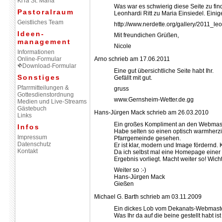
KiTa St. Maria
Was war es schwierig diese Seite zu find
Pastoralraum
Leonhardi Ritt zu Maria Einsiedel. Eini
Geistliches Team
http://www.nerdette.org/gallery/2011_leon
Ideen-
Mit freundichen Grüßen,
management
Nicole
Informationen
Online-Formular
Arno schrieb am 17.06.2011
Download-Formular
Eine gut übersichtliche Seite habt Ihr.
Sonstiges
Gefällt mit gut.
Pfarrmitteilungen &
gruss
Gottesdienstordnung
www.Gernsheim-Wetter.de.gg
Medien und Live-Streams
Gästebuch
Hans-Jürgen Mack schrieb am 26.03.2010
Links
Ein großes Kompliment an den Webmast
Infos
Habe selten so einen optisch warmherzig
Impressum
Pfarrgemeinde gesehen.
Datenschutz
Er ist klar, modern und Image fördernd. 
Kontakt
Da ich selbst mal eine Homepage einer Pfa
Ergebnis vorliegt. Macht weiter so! Wich
Weiter so :-)
Hans-Jürgen Mack
Gießen
Michael G. Barth schrieb am 03.11.2009
Ein dickes Lob vom Dekanats-Webmaste
Was Ihr da auf die beine gestellt habt ist