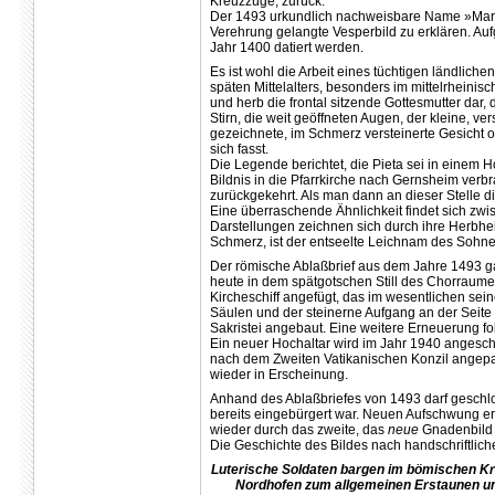
Kreuzzüge, zurück.
Der 1493 urkundlich nachweisbare Name »Maria 
Verehrung gelangte Vesperbild zu erklären. Auf
Jahr 1400 datiert werden.
Es ist wohl die Arbeit eines tüchtigen ländliche
späten Mittelalters, besonders im mittelrheinisc
und herb die frontal sitzende Gottesmutter dar
Stirn, die weit geöffneten Augen, der kleine, v
gezeichnete, im Schmerz versteinerte Gesicht of
sich fasst.
Die Legende berichtet, die Pieta sei in einem
Bildnis in die Pfarrkirche nach Gernsheim ver
zurückgekehrt. Als man dann an dieser Stelle di
Eine überraschende Ähnlichkeit findet sich zw
Darstellungen zeichnen sich durch ihre Herbheit
Schmerz, ist der entseelte Leichnam des Sohnes
Der römische Ablaßbrief aus dem Jahre 1493 g
heute in dem spätgotschen Still des Chorraume
Kircheschiff angefügt, das im wesentlichen seine
Säulen und der steinerne Aufgang an der Seite
Sakristei angebaut. Eine weitere Erneuerung fo
Ein neuer Hochaltar wird im Jahr 1940 angescha
nach dem Zweiten Vatikanischen Konzil angepas
wieder in Erscheinung.
Anhand des Ablaßbriefes von 1493 darf geschlo
bereits eingebürgert war. Neuen Aufschwung erhi
wieder durch das zweite, das
neue
Gnadenbild
Die Geschichte des Bildes nach handschriftlich
Luterische Soldaten bargen im bömischen Kr
Nordhofen zum allgemeinen Erstaunen un