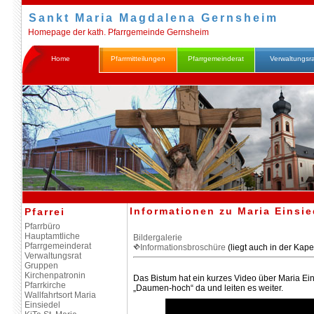
Sankt Maria Magdalena Gernsheim
Homepage der kath. Pfarrgemeinde Gernsheim
Home
Pfarrmitteilungen
Pfarrgemeinderat
Verwaltungsr
Informationen zu Maria Einsie
Pfarrei
Pfarrbüro
Hauptamtliche
Bildergalerie
Pfarrgemeinderat
Informationsbroschüre
(liegt auch in der Kape
Verwaltungsrat
Gruppen
Kirchenpatronin
Das Bistum hat ein kurzes Video über Maria Ein
Pfarrkirche
„Daumen-hoch“ da und leiten es weiter.
Wallfahrtsort Maria
Einsiedel