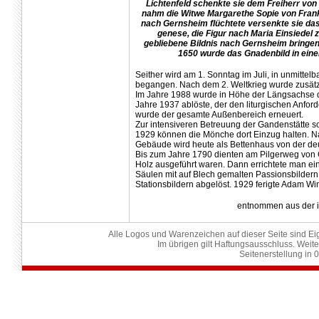
Lichtenfeld schenkte sie dem Freiherr vo
nahm die Witwe Margarethe Sopie von Frank
nach Gernsheim flüchtete versenkte sie das 
genese, die Figur nach Maria Einsiedel z
gebliebene Bildnis nach Gernsheim bringen,
1650 wurde das Gnadenbild in einer
Seither wird am 1. Sonntag im Juli, in unmitte
begangen. Nach dem 2. Weltkrieg wurde zusätzli
Im Jahre 1988 wurde in Höhe der Längsachse der
Jahre 1937 ablöste, der den liturgischen Anford
wurde der gesamte Außenbereich erneuert.
Zur intensiveren Betreuung der Gandenstätte sol
1929 können die Mönche dort Einzug halten. N
Gebäude wird heute als Bettenhaus von der deu
Bis zum Jahre 1790 dienten am Pilgerweg von G
Holz ausgeführt waren. Dann errichtete man e
Säulen mit auf Blech gemalten Passionsbildern
Stationsbildern abgelöst. 1929 ferigte Adam Win
entnommen aus der i
Alle Logos und Warenzeichen auf dieser Seite sind Eig
Im übrigen gilt Haftungsausschluss. Weite
Seitenerstellung in