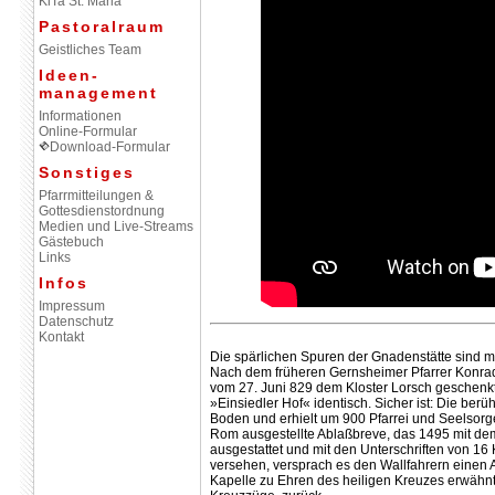
KiTa St. Maria
Pastoralraum
Geistliches Team
Ideen-
management
Informationen
Online-Formular
Download-Formular
Sonstiges
Pfarrmitteilungen &
Gottesdienstordnung
Medien und Live-Streams
Gästebuch
Links
Infos
Impressum
Datenschutz
Kontakt
Die spärlichen Spuren der Gnadenstätte sind mit
Nach dem früheren Gernsheimer Pfarrer Konrad
vom 27. Juni 829 dem Kloster Lorsch geschenk
»Einsiedler Hof« identisch. Sicher ist: Die b
Boden und erhielt um 900 Pfarrei und Seelsorge 
Rom ausgestellte Ablaßbreve, das 1495 mit de
ausgestattet und mit den Unterschriften von 16 K
versehen, versprach es den Wallfahrern einen A
Kapelle zu Ehren des heiligen Kreuzes erwähnt. 