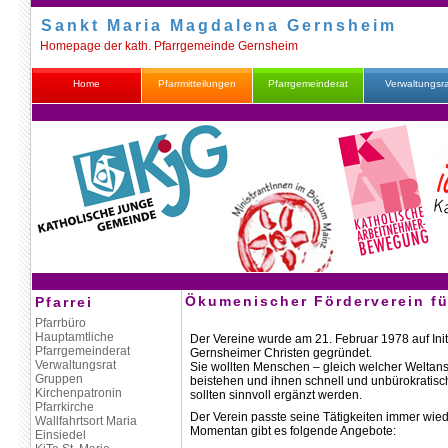
Sankt Maria Magdalena Gernsheim
Homepage der kath. Pfarrgemeinde Gernsheim
Home
Pfarrmitteilungen
Pfarrgemeinderat
Verwaltungsr
Ökumenischer Förderverein für
Pfarrei
Pfarrbüro
Hauptamtliche
Der Vereine wurde am 21. Februar 1978 auf Ini
Pfarrgemeinderat
Gernsheimer Christen gegründet.
Verwaltungsrat
Sie wollten Menschen – gleich welcher Weltans
Gruppen
beistehen und ihnen schnell und unbürokratisc
Kirchenpatronin
sollten sinnvoll ergänzt werden.
Pfarrkirche
Der Verein passte seine Tätigkeiten immer wie
Wallfahrtsort Maria
Momentan gibt es folgende Angebote:
Einsiedel