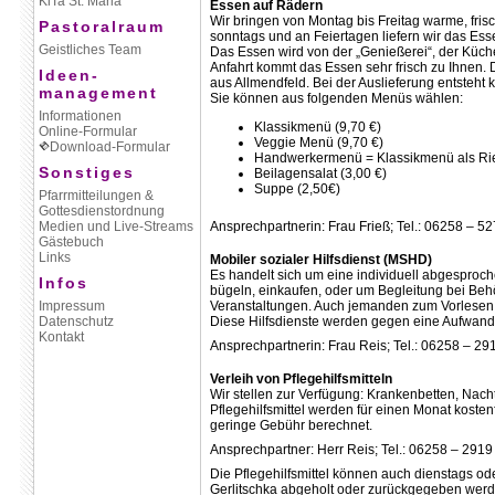
KiTa St. Maria
Essen auf Rädern
Wir bringen von Montag bis Freitag warme, fris
Pastoralraum
sonntags und an Feiertagen liefern wir das Esse
Geistliches Team
Das Essen wird von der „Genießerei“, der Küch
Anfahrt kommt das Essen sehr frisch zu Ihnen. 
Ideen-
aus Allmendfeld. Bei der Auslieferung entsteht
management
Sie können aus folgenden Menüs wählen:
Informationen
Klassikmenü (9,70 €)
Online-Formular
Veggie Menü (9,70 €)
Download-Formular
Handwerkermenü = Klassikmenü als Rie
Sonstiges
Beilagensalat (3,00 €)
Suppe (2,50€)
Pfarrmitteilungen &
Gottesdienstordnung
Medien und Live-Streams
Ansprechpartnerin: Frau Frieß; Tel.: 06258 – 5
Gästebuch
Links
Mobiler sozialer Hilfsdienst (MSHD)
Es handelt sich um eine individuell abgesproche
Infos
bügeln, einkaufen, oder um Begleitung bei Behö
Impressum
Veranstaltungen. Auch jemanden zum Vorlesen k
Datenschutz
Diese Hilfsdienste werden gegen eine Aufwandse
Kontakt
Ansprechpartnerin: Frau Reis; Tel.: 06258 – 29
Verleih von Pflegehilfsmitteln
Wir stellen zur Verfügung: Krankenbetten, Nachtt
Pflegehilfsmittel werden für einen Monat kosten
geringe Gebühr berechnet.
Ansprechpartner: Herr Reis; Tel.: 06258 – 2919
Die Pflegehilfsmittel können auch dienstags od
Gerlitschka abgeholt oder zurückgegeben werd