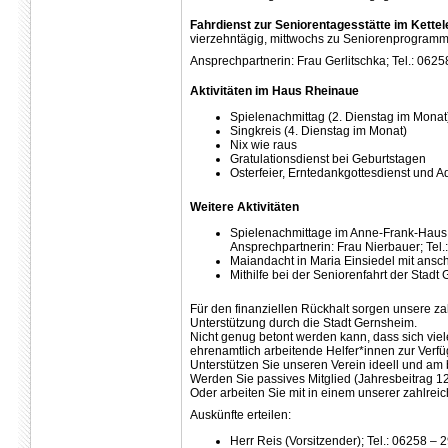
Fahrdienst zur Seniorentagesstätte im Kette
vierzehntägig, mittwochs zu Seniorenprogram
Ansprechpartnerin: Frau Gerlitschka; Tel.: 062
Aktivitäten im Haus Rheinaue
Spielenachmittag (2. Dienstag im Monat
Singkreis (4. Dienstag im Monat)
Nix wie raus
Gratulationsdienst bei Geburtstagen
Osterfeier, Erntedankgottesdienst und A
Weitere Aktivitäten
Spielenachmittage im Anne-Frank-Haus (
Ansprechpartnerin: Frau Nierbauer; Tel
Maiandacht in Maria Einsiedel mit ansc
Mithilfe bei der Seniorenfahrt der Stadt
Für den finanziellen Rückhalt sorgen unsere za
Unterstützung durch die Stadt Gernsheim.
Nicht genug betont werden kann, dass sich viel
ehrenamtlich arbeitende Helfer*innen zur Verf
Unterstützen Sie unseren Verein ideell und am b
Werden Sie passives Mitglied (Jahresbeitrag 12,
Oder arbeiten Sie mit in einem unserer zahlreich
Auskünfte erteilen:
Herr Reis (Vorsitzender); Tel.: 06258 – 